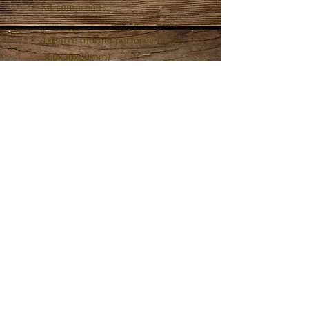
Ce kit comprend :
1xBarre murale perforée (acier,
380x30x30mm)
2xEmbouts carrés (plastique,
noir, 30x5mm)
2xAimants (7mmxØ30mm)
1xKit de fixation
(2xChevilles+2xVis)
1xKit de récupération (Bac+Tapis,
400x150x15mm)
INFO DE LIVRAISON
Livraison : PostPac Priority
Frais de port : CHF 10.70
TheSwissXperts AG, Grienbachstrasse 11,
6300 Zug,
Switzerland -