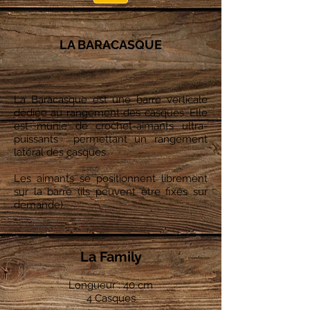
LA BARACASQUE
La Baracasque est une barre verticale
dédiée au rangement des casques. Elle
est munie de crochet-aimants ultra-
puissants permettant un rangement
latéral des casques.
Les aimants se positionnent librement
sur la barre (ils peuvent être fixés sur
demande).
La Family
Longueur : 40 cm
4 Casques