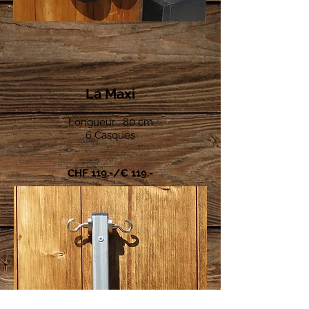
La Maxi
Longueur : 80 cm
6 Casques
CHF 119.-/€ 11
9
.-