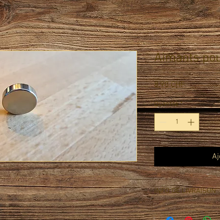
Aimants pou
Prix
8,90 CHF
Quantité
*
Aj
INFO DE LIVRAISON
Livraison : PostPac Pri