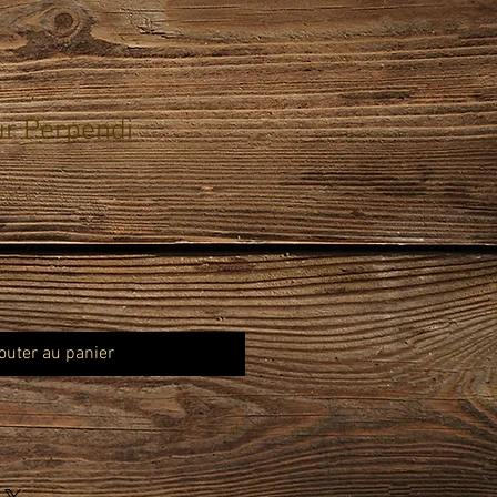
r Perpendi
outer au panier
ority