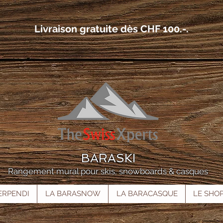
Livraison gratuite dès CHF 100.-.
BARASKI
Rangement mural pour skis, snowboards & casques
ERPENDI
LA BARASNOW
LA BARACASQUE
LE SHO